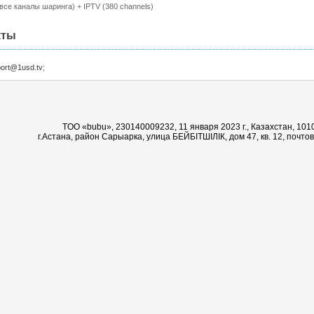
g(все каналы шаринга) + IPTV (380 channels)
кты
ort@1usd.tv
;
ТOO «bubu», 230140009232, 11 января 2023 г., Казахстан, 10
г.Астана, район Сарыарка, улица БЕЙБІТШІЛІК, дом 47, кв. 12, почт