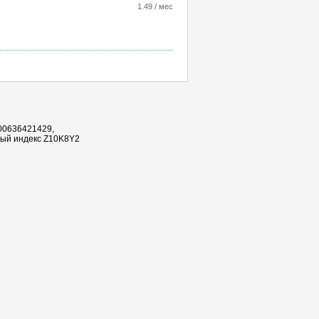
1.49 / мес
100636421429,
овый индекс Z10K8Y2