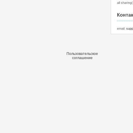
all sharin
Конта
email:
supp
Пользовательское
соглашение