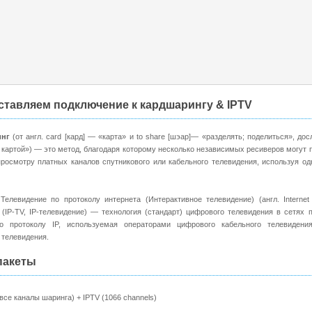
тавляем подключение к кардшарингу & IPTV
нг
(от англ. card [кард] — «карта» и to share [шэар]— «разделять; поделиться», до
 картой») — это метод, благодаря которому несколько независимых ресиверов могут 
просмотру платных каналов спутникового или кабельного телевидения, используя од
елевидение по протоколу интернета (Интерактивное телевидение) (англ. Internet 
n) (IP-TV, IP-телевидение) — технология (стандарт) цифрового телевидения в сетях 
о протоколу IP, используемая операторами цифрового кабельного телевидения
 телевидения.
пакеты
g(все каналы шаринга) + IPTV (1066 channels)