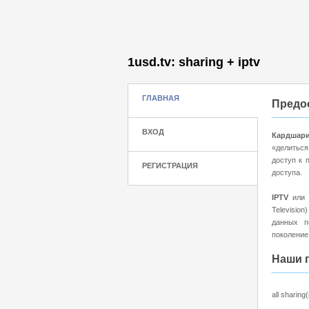
1usd.tv: sharing + iptv
ГЛАВНАЯ
Предос
ВХОД
Кардшари
«делиться
доступ к 
РЕГИСТРАЦИЯ
доступа.
IPTV
или Т
Televisio
данных п
поколение
Наши 
all sharin