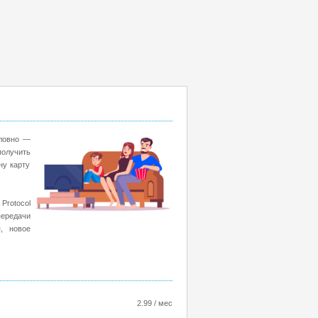
словно —
получить
ну карту
Protocol
передачи
, новое
2.99 / мес